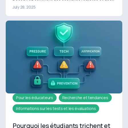
commandes claires stimulent l'engagement et
July 28, 2025
réduisent la triche.
Pour les éducateurs
Recherche et tendances
Informations sur les tests et les évaluations
Pourquoi les étudiants trichent et