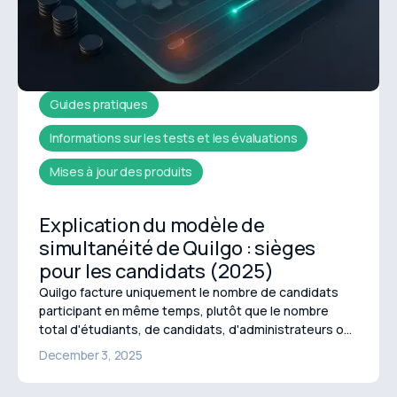
Guides pratiques
Informations sur les tests et les évaluations
Mises à jour des produits
Explication du modèle de
simultanéité de Quilgo : sièges
pour les candidats (2025)
Quilgo facture uniquement le nombre de candidats
participant en même temps, plutôt que le nombre
total d'étudiants, de candidats, d'administrateurs ou
de tests effectués. Ce modèle de simultanéité,
December 3, 2025
connu sous le nom de « sièges de candidats »,
permet un volume de tests illimité tout en maintenant