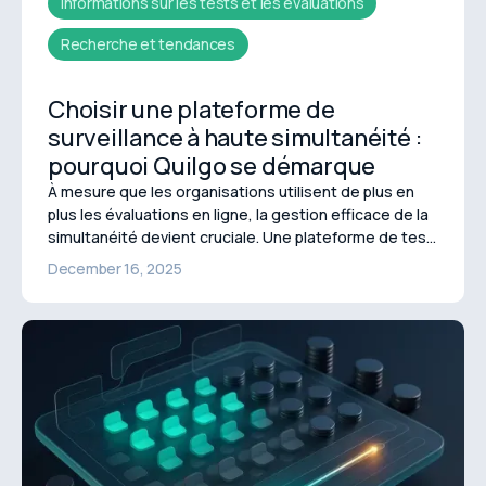
Informations sur les tests et les évaluations
Recherche et tendances
Choisir une plateforme de
surveillance à haute simultanéité :
pourquoi Quilgo se démarque
À mesure que les organisations utilisent de plus en
plus les évaluations en ligne, la gestion efficace de la
simultanéité devient cruciale. Une plateforme de test
fiable doit prendre en charge des milliers de
December 16, 2025
candidats simultanément sans retard ni perte de
données, améliorant ainsi la continuité des activités
et la confiance des candidats. Cependant, les
complexités liées à la réalisation de ces
performances sont souvent négligées. Il est essentiel
de comprendre ces défis avant de sélectionner une
plateforme afin de garantir un processus d'évaluation
fiable.