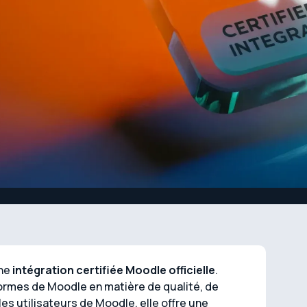
une
intégration certifiée Moodle officielle
.
normes de Moodle en matière de qualité, de
 les utilisateurs de Moodle, elle offre une