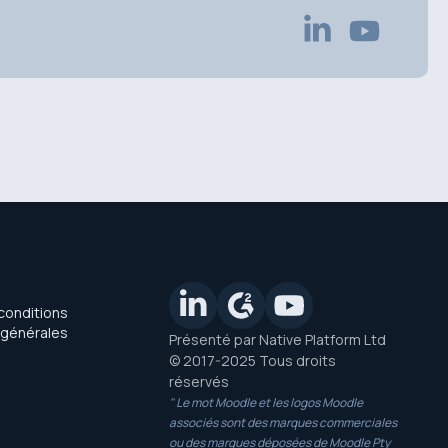
conditions
 générales
Présenté par Native Platform Ltd
n
© 2017-2025 Tous droits
réservés
" Le mot Moodle et les logos Moodle
associés sont des marques commerciales
ou des marques déposées de Moodle Pty