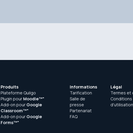
Produits
Informations
Légal
Plateforme Quilgo
Tarification
Termes et 
Plugin pour
Moodle™"
Salle de
Conditions
Add-on pour
Google
presse
d'utilisatio
Classroom™"
Partenariat
Add-on pour
Google
FAQ
Forms™"