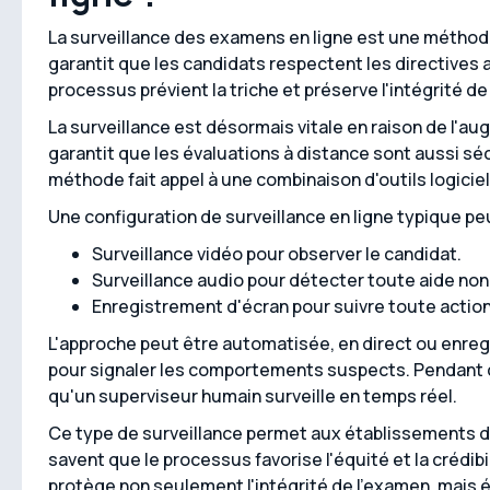
La surveillance des examens en ligne est une méthode
garantit que les candidats respectent les directives
processus prévient la triche et préserve l'intégrité de
La surveillance est désormais vitale en raison de l'a
garantit que les évaluations à distance sont aussi s
méthode fait appel à une combinaison d'outils logiciel
Une configuration de surveillance en ligne typique peu
Surveillance vidéo pour observer le candidat.
Surveillance audio pour détecter toute aide non
Enregistrement d'écran pour suivre toute action
L'approche peut être automatisée, en direct ou enregis
pour signaler les comportements suspects. Pendant ce
qu'un superviseur humain surveille en temps réel.
Ce type de surveillance permet aux établissements d'e
savent que le processus favorise l'équité et la crédib
protège non seulement l'intégrité de l'examen, mais 