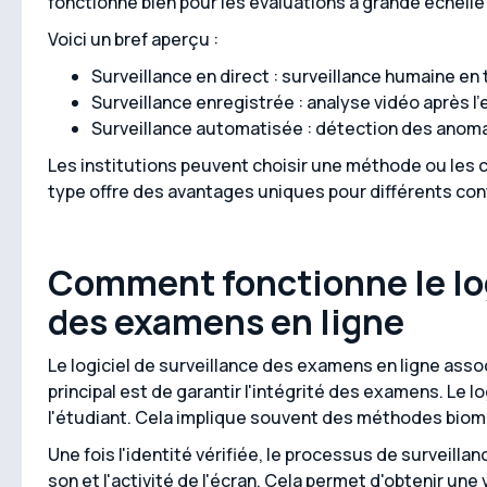
fonctionne bien pour les évaluations à grande échell
Voici un bref aperçu :
Surveillance en direct : surveillance humaine en
Surveillance enregistrée : analyse vidéo après l
Surveillance automatisée : détection des anomali
Les institutions peuvent choisir une méthode ou les 
type offre des avantages uniques pour différents co
Comment fonctionne le log
des examens en ligne
Le logiciel de surveillance des examens en ligne associ
principal est de garantir l'intégrité des examens. Le l
l'étudiant. Cela implique souvent des méthodes biomé
Une fois l'identité vérifiée, le processus de surveilla
son et l'activité de l'écran. Cela permet d'obtenir une