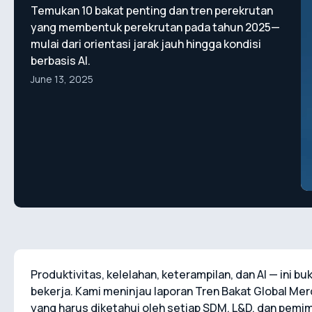
Temukan 10 bakat penting dan tren perekrutan
yang membentuk perekrutan pada tahun 2025—
mulai dari orientasi jarak jauh hingga kondisi
berbasis AI.
June 13, 2025
Produktivitas, kelelahan, keterampilan, dan AI — ini 
bekerja. Kami meninjau laporan Tren Bakat Global M
yang harus diketahui oleh setiap SDM, L&D, dan pemi