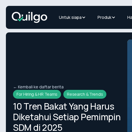
Untuk siapa
Produk
Ha
← Kembali ke daftar berita
For Hiring & HR Teams
Research & Trends
10 Tren Bakat Yang Harus
Diketahui Setiap Pemimpin
SDM di 2025