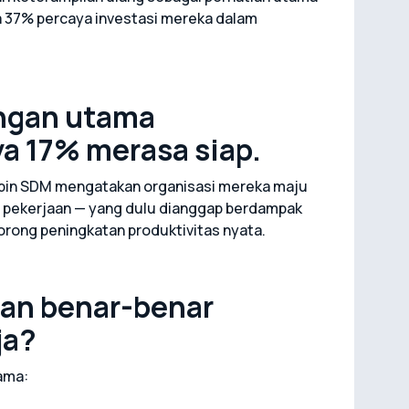
ya 37% percaya investasi mereka dalam
ongan utama
ya 17% merasa siap.
pin SDM mengatakan organisasi mereka maju
g pekerjaan — yang dulu dianggap berdampak
dorong peningkatan produktivitas nyata.
an benar-benar
ja?
ama: