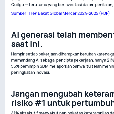
Quilgo — terutama yang berinvestasi dalam penilaian, pe
Sumber: Tren Bakat Global Mercer 2024-2025 (PDF)
AI generasi telah memben
saat ini.
Hampir setiap pekerjaan diharapkan berubah karena 
memandang AI sebagai pencipta pekerjaan, hanya 21% 
56% pemimpin SDM melaporkan bahwa itu telah menin
peningkatan inovasi.
Jangan mengubah keteram
risiko #1 untuk pertumbuh
41% eksekutif menyebut peningkatan keterampilan da