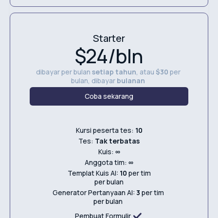
Starter
$24/bln
dibayar per bulan
setiap tahun
, atau
$30
per
bulan, dibayar
bulanan
Coba sekarang
Kursi peserta tes:
10
Tes:
Tak terbatas
Kuis:
∞
Anggota tim:
∞
Templat Kuis AI:
10
per tim
per bulan
Generator Pertanyaan AI:
3
per tim
per bulan
Pembuat Formulir