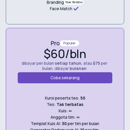
Branding
TIDAK TERSEDIA
Face Match
Pro
Populer
$60/bln
dibayar per bulan
setiap tahun
, atau
$75
per
bulan, dibayar
bulanan
Coba sekarang
Kursi peserta tes:
50
Tes:
Tak terbatas
Kuis:
∞
Anggota tim:
∞
Templat Kuis AI:
30
per tim per bulan
Generator Pertanyaan AI:
10
per tim