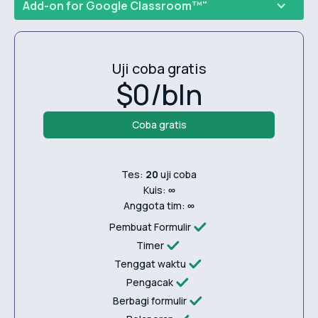
Add-on for
Google Classroom™"
Uji coba gratis
$0/bln
Coba gratis
Tes:
20
uji coba
Kuis:
∞
Anggota tim:
∞
Pembuat Formulir
Timer
Tenggat waktu
Pengacak
Berbagi formulir