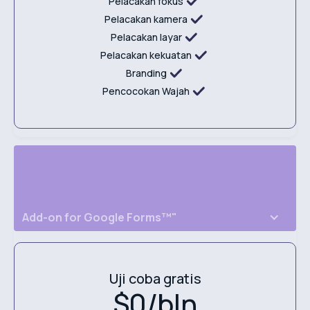
Pelacakan fokus
Pelacakan kamera
Pelacakan layar
Pelacakan kekuatan
Branding
Pencocokan Wajah
Add-on for
Google Forms™"
Uji coba gratis
$0/bln