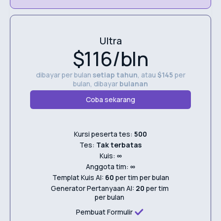
Ultra
$116/bln
dibayar per bulan
setiap tahun
, atau
$145
per
bulan, dibayar
bulanan
Coba sekarang
Kursi peserta tes:
500
Tes:
Tak terbatas
Kuis:
∞
Anggota tim:
∞
Templat Kuis AI:
60
per tim per bulan
Generator Pertanyaan AI:
20
per tim
per bulan
Pembuat Formulir