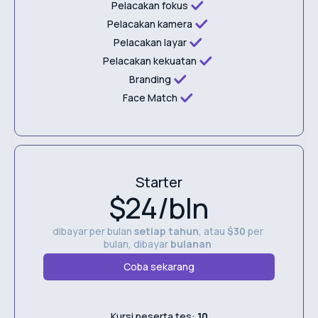
Pelacakan fokus
Pelacakan kamera
Pelacakan layar
Pelacakan kekuatan
Branding
Face Match
Starter
$24/bln
dibayar per bulan
setiap tahun
, atau
$30
per
bulan, dibayar
bulanan
Coba sekarang
Kursi peserta tes:
10