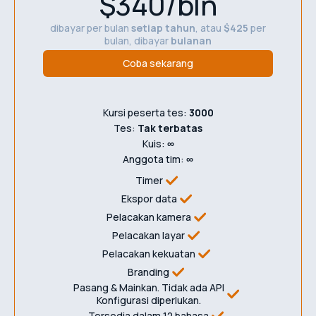
$340/bln
dibayar per bulan
setiap tahun
, atau
$425
per
bulan, dibayar
bulanan
Coba sekarang
Kursi peserta tes:
3000
Tes:
Tak terbatas
Kuis:
∞
Anggota tim:
∞
Timer
Ekspor data
Pelacakan kamera
Pelacakan layar
Pelacakan kekuatan
Branding
Pasang & Mainkan. Tidak ada API
Konfigurasi diperlukan.
Tersedia dalam 12 bahasa