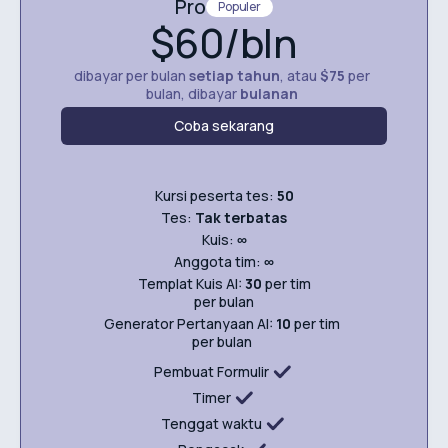
Pro
Populer
$60/bln
dibayar per bulan
setiap tahun
, atau
$75
per
bulan, dibayar
bulanan
Coba sekarang
Kursi peserta tes:
50
Tes:
Tak terbatas
Kuis:
∞
Anggota tim:
∞
Templat Kuis AI:
30
per tim
per bulan
Generator Pertanyaan AI:
10
per tim
per bulan
Pembuat Formulir
Timer
Tenggat waktu