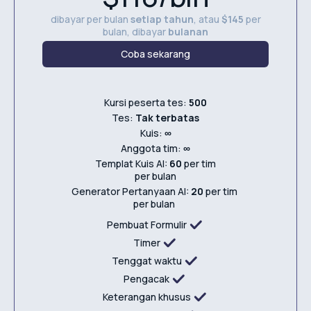
dibayar per bulan
setiap tahun
, atau
$145
per
bulan, dibayar
bulanan
Coba sekarang
Kursi peserta tes:
500
Tes:
Tak terbatas
Kuis:
∞
Anggota tim:
∞
Templat Kuis AI:
60
per tim
per bulan
Generator Pertanyaan AI:
20
per tim
per bulan
Pembuat Formulir
Timer
Tenggat waktu
Pengacak
Keterangan khusus