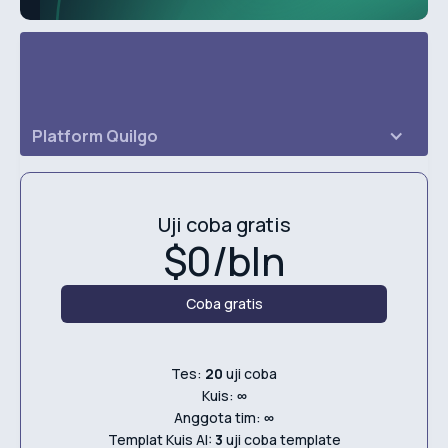
Platform Quilgo
Uji coba gratis
$0/bln
Coba gratis
Tes:
20
uji coba
Kuis:
∞
Anggota tim:
∞
Templat Kuis AI:
3
uji coba template