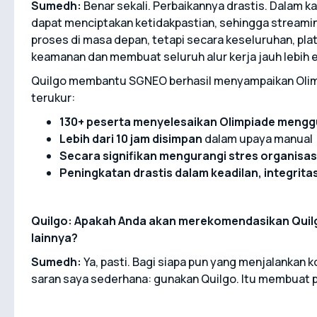
Sumedh:
Benar sekali. Perbaikannya drastis. Dalam k
dapat menciptakan ketidakpastian, sehingga stream
proses di masa depan, tetapi secara keseluruhan, p
keamanan dan membuat seluruh alur kerja jauh lebih ef
Quilgo membantu SGNEO berhasil menyampaikan Olimp
terukur:
130+ peserta menyelesaikan Olimpiade mengg
Lebih dari 10 jam disimpan
dalam upaya manual
Secara signifikan mengurangi stres organisas
Peningkatan drastis dalam keadilan, integrita
Quilgo: Apakah Anda akan merekomendasikan Quil
lainnya?
Sumedh:
Ya, pasti. Bagi siapa pun yang menjalankan k
saran saya sederhana: gunakan Quilgo. Itu membuat p