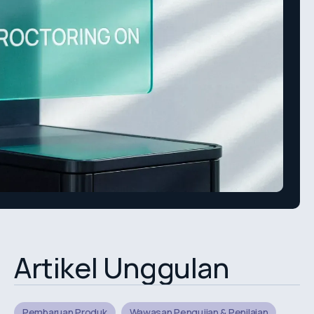
Artikel Unggulan
Pembaruan Produk
Wawasan Pengujian & Penilaian