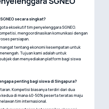
enyelenggara SGNEO
i SGNEO secara singkat?
ota eksekutif tim penyelenggara SGNEO.
ompetisi, mengoordinasikan komunikasi dengan
roses persiapan.
emangat tentang ekonomi kesempatan untuk
h menengah. Tujuan kami adalah untuk
ubjek dan menyediakan platform bagi siswa
mengapa penting bagi siswa di Singapura?
aran. Kompetisi biasanya terdiri dari dua
an kedua di mana 40-50% peserta teratas maju
melawan tim internasional.