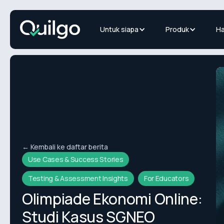
Untuk siapa
Produk
Ha
← Kembali ke daftar berita
Use Cases & Success Stories
Testing & Assessment Insights
For Educators
Olimpiade Ekonomi Online:
Studi Kasus SGNEO