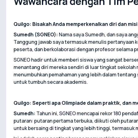
Wawancara dengan Tim P
Quilgo: Bisakah Anda memperkenalkan diri dan mis
Sumedh (SGNEO):
Nama saya Sumedh, dan saya angg
Tanggung jawab saya termasuk menulis pertanyaan k
peserta, dan berkolaborasi dengan profesor selama p
SGNEO hadir untuk memberi siswa yang sangat bers
menantang diri mereka sendiri di luar tingkat sekola
menumbuhkan pemahaman yang lebih dalam tentang s
untuk tumbuh secara akademis.
Quilgo: Seperti apa Olimpiade dalam praktik, dan 
Sumedh:
Tahun ini, SGNEO mencapai rekor 180 pendaft
putaran: putaran pertama terbuka, diikuti oleh putar
untuk bersaing di tingkat yang lebih tinggi, termasuk 