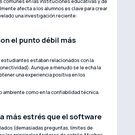
s comunes en las instituciones educativas y de
mente afecta a los alumnos es clave para crear
velado una investigación reciente:
son el punto débil más
s estudiantes estaban relacionados con la
conectividad). Aunque a menudo se le echa la
obtener una experiencia positiva en los
o ambiente como en la confiabilidad técnica.
ra más estrés que el software
ñados (demasiadas preguntas, límites de