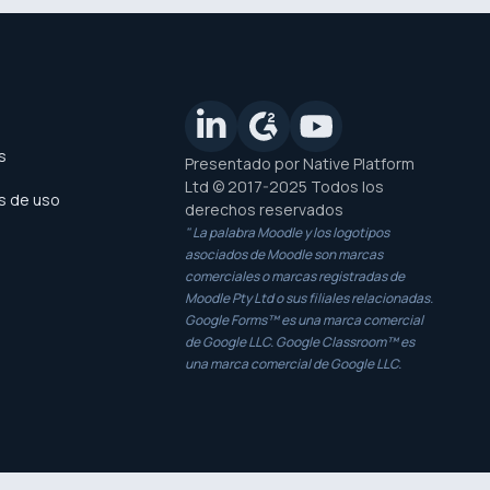
s
Presentado por Native Platform
Ltd © 2017-2025 Todos los
s de uso
derechos reservados
" La palabra Moodle y los logotipos
asociados de Moodle son marcas
comerciales o marcas registradas de
Moodle Pty Ltd o sus filiales relacionadas.
Google Forms™ es una marca comercial
de Google LLC. Google Classroom™ es
una marca comercial de Google LLC.