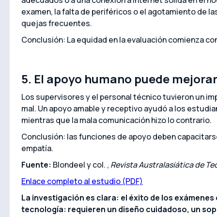
adecuados o a una conexión a Internet sólida en el hog
examen, la falta de periféricos o el agotamiento de la
quejas frecuentes.
Conclusión: La equidad en la evaluación comienza con
5. El apoyo humano puede mejorar 
Los supervisores y el personal técnico tuvieron un imp
mal. Un apoyo amable y receptivo ayudó a los estudia
mientras que la mala comunicación hizo lo contrario.
Conclusión: las funciones de apoyo deben capacitars
empatía.
Fuente:
Blondeel y col. ,
Revista Australasiática de T
Enlace completo al estudio (PDF)
La investigación es clara: el éxito de los exámenes
tecnología: requieren un diseño cuidadoso, un sop