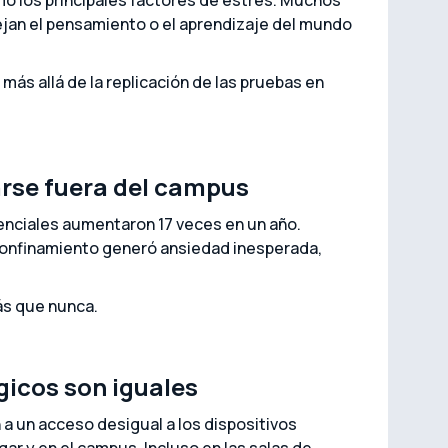
mo los principales factores de estrés. Muchos
ejan el pensamiento o el aprendizaje del mundo
ás allá de la replicación de las pruebas en
arse fuera del campus
nciales aumentaron 17 veces en un año.
onfinamiento generó ansiedad inesperada,
ás que nunca.
gicos son iguales
a un acceso desigual a los dispositivos