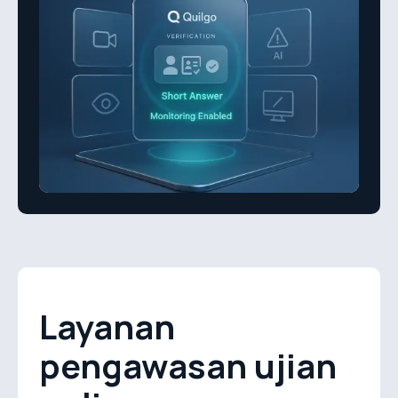
Layanan
pengawasan ujian