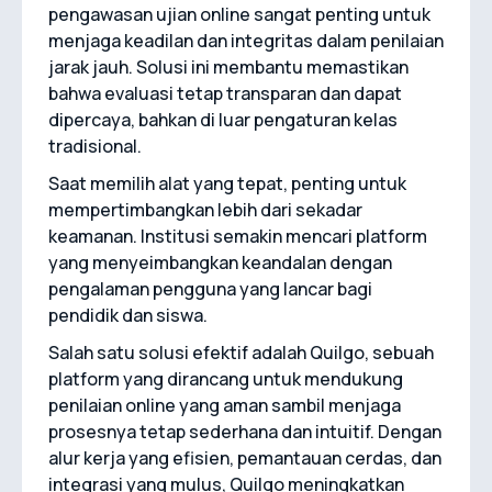
pengawasan ujian online sangat penting untuk
menjaga keadilan dan integritas dalam penilaian
jarak jauh. Solusi ini membantu memastikan
bahwa evaluasi tetap transparan dan dapat
dipercaya, bahkan di luar pengaturan kelas
tradisional.
Saat memilih alat yang tepat, penting untuk
mempertimbangkan lebih dari sekadar
keamanan. Institusi semakin mencari platform
yang menyeimbangkan keandalan dengan
pengalaman pengguna yang lancar bagi
pendidik dan siswa.
Salah satu solusi efektif adalah Quilgo, sebuah
platform yang dirancang untuk mendukung
penilaian online yang aman sambil menjaga
prosesnya tetap sederhana dan intuitif. Dengan
alur kerja yang efisien, pemantauan cerdas, dan
integrasi yang mulus, Quilgo meningkatkan