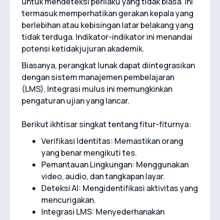
untuk mendeteksi perilaku yang tidak biasa. Ini
termasuk memperhatikan gerakan kepala yang
berlebihan atau kebisingan latar belakang yang
tidak terduga. Indikator-indikator ini menandai
potensi ketidakjujuran akademik.
Biasanya, perangkat lunak dapat diintegrasikan
dengan sistem manajemen pembelajaran
(LMS). Integrasi mulus ini memungkinkan
pengaturan ujian yang lancar.
Berikut ikhtisar singkat tentang fitur-fiturnya:
Verifikasi Identitas: Memastikan orang
yang benar mengikuti tes.
Pemantauan Lingkungan: Menggunakan
video, audio, dan tangkapan layar.
Deteksi AI: Mengidentifikasi aktivitas yang
mencurigakan.
Integrasi LMS: Menyederhanakan