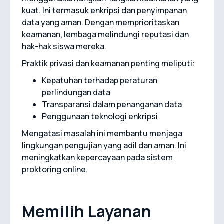
kuat. Ini termasuk enkripsi dan penyimpanan
data yang aman. Dengan memprioritaskan
keamanan, lembaga melindungi reputasi dan
hak-hak siswa mereka.
Praktik privasi dan keamanan penting meliputi:
Kepatuhan terhadap peraturan
perlindungan data
Transparansi dalam penanganan data
Penggunaan teknologi enkripsi
Mengatasi masalah ini membantu menjaga
lingkungan pengujian yang adil dan aman. Ini
meningkatkan kepercayaan pada sistem
proktoring online.
Memilih Layanan