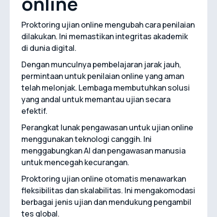
online
Proktoring ujian online mengubah cara penilaian
dilakukan. Ini memastikan integritas akademik
di dunia digital.
Dengan munculnya pembelajaran jarak jauh,
permintaan untuk penilaian online yang aman
telah melonjak. Lembaga membutuhkan solusi
yang andal untuk memantau ujian secara
efektif.
Perangkat lunak pengawasan untuk ujian online
menggunakan teknologi canggih. Ini
menggabungkan AI dan pengawasan manusia
untuk mencegah kecurangan.
Proktoring ujian online otomatis menawarkan
fleksibilitas dan skalabilitas. Ini mengakomodasi
berbagai jenis ujian dan mendukung pengambil
tes global.