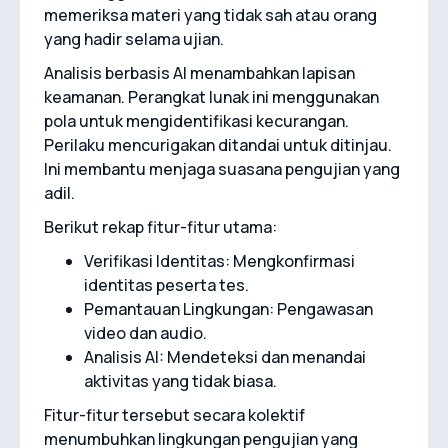
memeriksa materi yang tidak sah atau orang
yang hadir selama ujian.
Analisis berbasis AI menambahkan lapisan
keamanan. Perangkat lunak ini menggunakan
pola untuk mengidentifikasi kecurangan.
Perilaku mencurigakan ditandai untuk ditinjau.
Ini membantu menjaga suasana pengujian yang
adil.
Berikut rekap fitur-fitur utama:
Verifikasi Identitas: Mengkonfirmasi
identitas peserta tes.
Pemantauan Lingkungan: Pengawasan
video dan audio.
Analisis AI: Mendeteksi dan menandai
aktivitas yang tidak biasa.
Fitur-fitur tersebut secara kolektif
menumbuhkan lingkungan pengujian yang