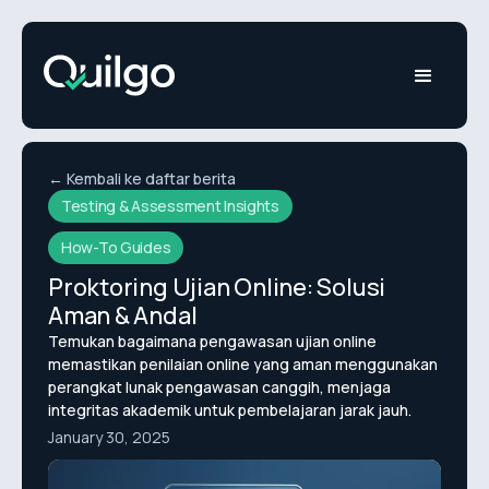
← Kembali ke daftar berita
Testing & Assessment Insights
How-To Guides
Proktoring Ujian Online: Solusi
Aman & Andal
Temukan bagaimana pengawasan ujian online
memastikan penilaian online yang aman menggunakan
perangkat lunak pengawasan canggih, menjaga
integritas akademik untuk pembelajaran jarak jauh.
January 30, 2025