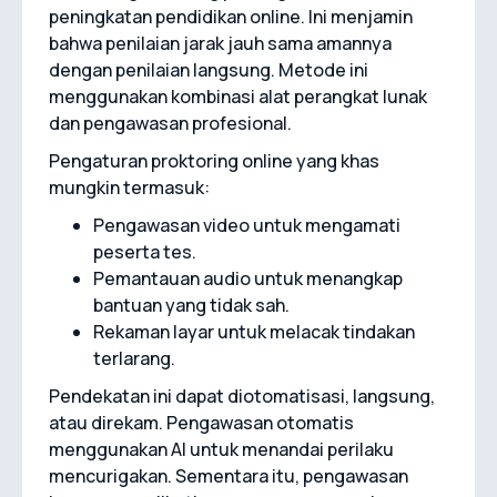
peningkatan pendidikan online. Ini menjamin
bahwa penilaian jarak jauh sama amannya
dengan penilaian langsung. Metode ini
menggunakan kombinasi alat perangkat lunak
dan pengawasan profesional.
Pengaturan proktoring online yang khas
mungkin termasuk:
Pengawasan video untuk mengamati
peserta tes.
Pemantauan audio untuk menangkap
bantuan yang tidak sah.
Rekaman layar untuk melacak tindakan
terlarang.
Pendekatan ini dapat diotomatisasi, langsung,
atau direkam. Pengawasan otomatis
menggunakan AI untuk menandai perilaku
mencurigakan. Sementara itu, pengawasan