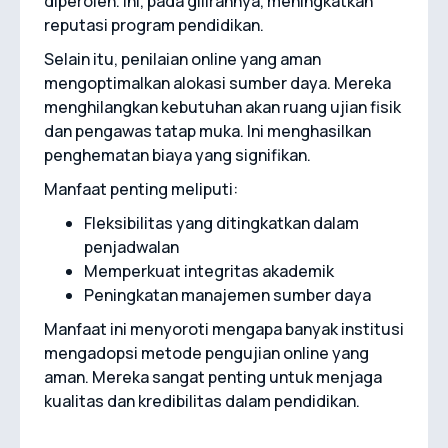
diperoleh. Ini, pada gilirannya, meningkatkan
reputasi program pendidikan.
Selain itu, penilaian online yang aman
mengoptimalkan alokasi sumber daya. Mereka
menghilangkan kebutuhan akan ruang ujian fisik
dan pengawas tatap muka. Ini menghasilkan
penghematan biaya yang signifikan.
Manfaat penting meliputi:
Fleksibilitas yang ditingkatkan dalam
penjadwalan
Memperkuat integritas akademik
Peningkatan manajemen sumber daya
Manfaat ini menyoroti mengapa banyak institusi
mengadopsi metode pengujian online yang
aman. Mereka sangat penting untuk menjaga
kualitas dan kredibilitas dalam pendidikan.