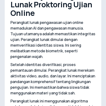
Lunak Proktoring Ujian
Online
Perangkat lunak pengawasan ujian online
memadukan AI dan pengawasan manusia.
Tujuan utamanya adalah memastikan integritas
ujian. Perangkat lunak dimulai dengan
memverifikasi identitas siswa. Ini sering
melibatkan metode biometrik, seperti
pengenalan wajah.
Setelah identitas diverifikasi, proses
pemantauan dimulai. Perangkat lunak merekam
aktivitas video, audio, dan layar. Ini menciptakan
pandangan komprehensif tentang lingkungan
pengujian. Ini memastikan bahwa siswa tidak
menggunakan materi yang tidak sah.
Perangkat lunak ini menggunakan algoritma