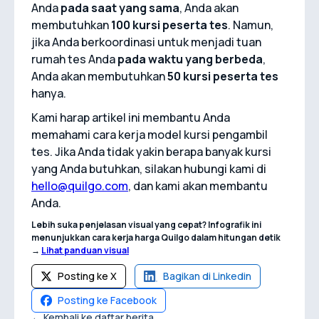
Anda
pada saat yang sama
, Anda akan
membutuhkan
100 kursi peserta tes
. Namun,
jika Anda berkoordinasi untuk menjadi tuan
rumah tes Anda
pada waktu yang berbeda
,
Anda akan membutuhkan
50 kursi peserta tes
hanya.
Kami harap artikel ini membantu Anda
memahami cara kerja model kursi pengambil
tes. Jika Anda tidak yakin berapa banyak kursi
yang Anda butuhkan, silakan hubungi kami di
hello@quilgo.com
, dan kami akan membantu
Anda.
Lebih suka penjelasan visual yang cepat? Infografik ini
menunjukkan cara kerja harga Quilgo dalam hitungan detik
→
Lihat panduan visual
Posting ke X
Bagikan di Linkedin
Posting ke Facebook
← Kembali ke daftar berita