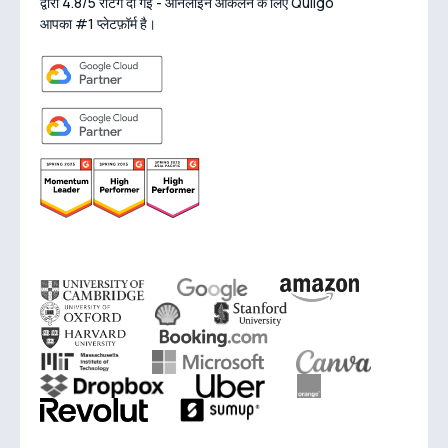
द्वारा 4.8/5 रेटिंग दी गई - ऑनलाइन आकलन के लिए Quilgo
आपका #1 प्लेटफ़ॉर्म है।