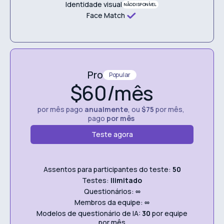
Identidade visual
NÃO DISPONÍVEL
Face Match
Pro
Popular
$60/mês
por mês pago
anualmente
, ou
$75
por mês,
pago
por mês
Teste agora
Assentos para participantes do teste:
50
Testes:
Ilimitado
Questionários:
∞
Membros da equipe:
∞
Modelos de questionário de IA:
30
por equipe
por mês