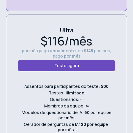
Ultra
$116/mês
por mês pago
anualmente
, ou
$145
por mês,
pago
por mês
Teste agora
Assentos para participantes do teste:
500
Testes:
Ilimitado
Questionários:
∞
Membros da equipe:
∞
Modelos de questionário de IA:
60
por equipe
por mês
Gerador de perguntas de IA:
20
por equipe
por mês